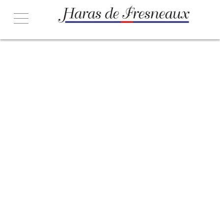
ACCUEIL
NOS ÉTALONS
- HE AND ME
- IMAGINE DARLING
- MAGIC MAN
- ROYAL DREAM
- UNBRIDLED CHARM
HORAIRES & CONDITIONS
BROCHURE 2026
CONTACT & ACCÈS