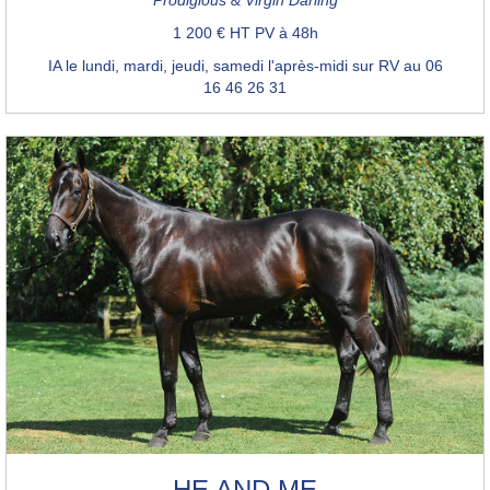
1 200 € HT PV à 48h
IA le lundi, mardi, jeudi, samedi l'après-midi sur RV au 06
16 46 26 31
HE AND ME