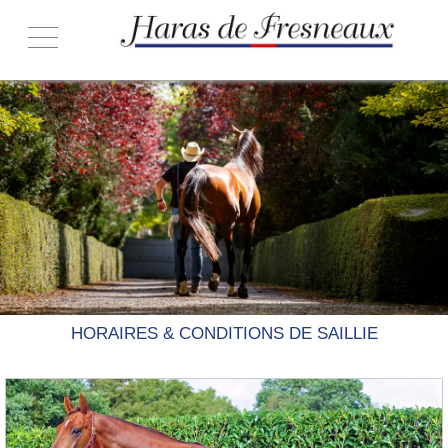
ACCUEIL
NOS ÉTALONS
- HE AND ME
- IMAGINE DARLING
- MAGIC MAN
- ROYAL DREAM
- UNBRIDLED CHARM
HORAIRES & CONDITIONS
HORAIRES & CONDITIONS DE SAILLIE
BROCHURE 2026
CONTACT & ACCÈS