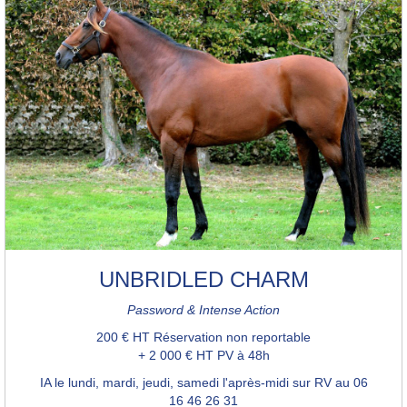
UNBRIDLED CHARM
Password & Intense Action
200 € HT Réservation non reportable
+ 2 000 € HT PV à 48h
IA le lundi, mardi, jeudi, samedi l'après-midi sur RV au 06
16 46 26 31