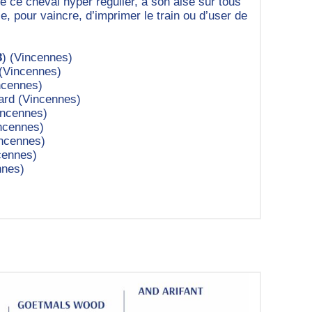
 de ce cheval hyper régulier, à son aise sur tous
e, pour vaincre, d’imprimer le train ou d’user de
3
) (Vincennes)
(Vincennes)
ncennes)
ard (Vincennes)
incennes)
incennes)
incennes)
cennes)
nnes)