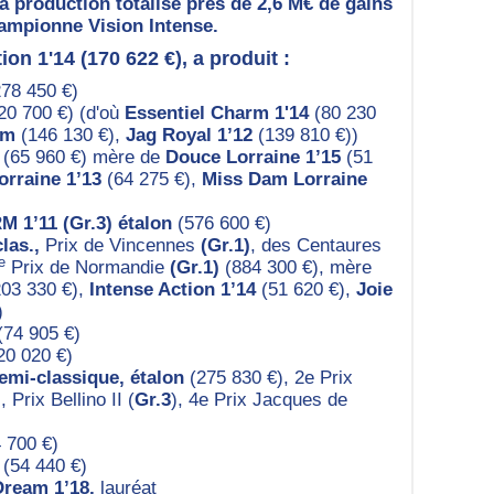
a production totalise près de 2,6 M€ de gains
hampionne Vision Intense.
ion 1'14 (170 622 €), a produit :
278 450 €)
120 700 €) (d'où
Essentiel Charm 1'14
(80 230
2m
(146 130 €),
Jag Royal 1’12
(139 810 €))
3 (65 960 €) mère de
Douce Lorraine 1’15
(51
orraine 1’13
(64 275 €),
Miss Dam Lorraine
1’11 (Gr.3) étalon
(576 600 €)
clas.,
Prix de Vincennes
(Gr.1)
, des Centaures
e
Prix de Normandie
(Gr.1)
(884 300 €), mère
03 330 €),
Intense Action 1’14
(51 620 €),
Joie
)
(74 905 €)
20 020 €)
emi-classique, étalon
(275 830 €), 2e Prix
), Prix Bellino II (
Gr.3
), 4e Prix Jacques de
 700 €)
(54 440 €)
Dream 1’18,
lauréat