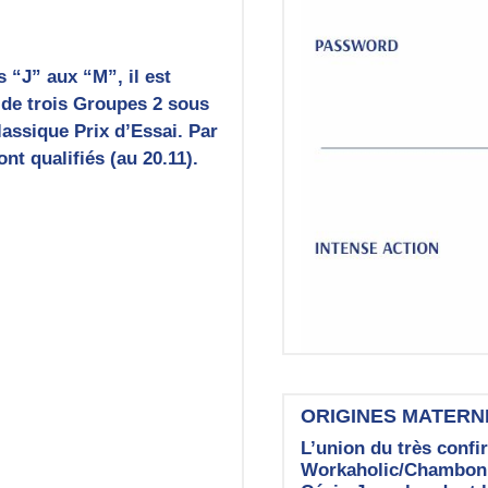
 “J” aux “M”, il est
e de trois Groupes 2 sous
assique Prix d’Essai. Par
nt qualifiés (au 20.11).
ORIGINES MATERN
L’union du très con
Workaholic/Chambon P)