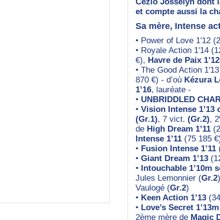
Cézio Josselyn dont l
et compte aussi la c
Sa mère, Intense act
• Power of Love 1'12 (
• Royale Action 1'14 (
€),
Havre de Paix 1’1
• The Good Action 1'1
870 €) - d’où
Kézura L
1’16
, lauréate -
•
UNBRIDDLED CHARM 
•
Vision Intense 1’13 
(Gr.1)
, 7 vict.
(Gr.2)
, 2
de
High Dream 1’11
(2
Intense 1’11
(75 185 €
•
Fusion Intense 1’11
•
Giant Dream 1’13
(1
•
Intouchable 1’10m s
Jules Lemonnier (
Gr.2
Vaulogé (
Gr.2
)
•
Keen Action 1’13
(34
•
Love’s Secret 1’13m
2ème mère de
Magic 