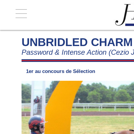
UNBRIDLED CHARM
ACCUEIL
Password & Intense Action (Cezio 
NOS ÉTALONS
- HE AND ME
1er au concours de Sélection
- IMAGINE DARLING
- MAGIC MAN
- ROYAL DREAM
- UNBRIDLED CHARM
HORAIRES & CONDITIONS
BROCHURE 2026
CONTACT & ACCÈS