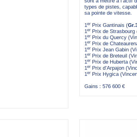
sont à mettre à l’actif
types de pistes, capabl
sa pointe de vitesse.
er
1
Prix Gantinais (
Gr.
er
1
Prix de Strasbourg 
er
1
Prix du Quercy (Vi
er
1
Prix de Chateauren
er
1
Prix Jean Gabin (V
er
1
Prix de Breteuil (V
er
1
Prix de Huberta (V
er
1
Prix d’Arpajon (Vin
er
1
Prix Hygica (Vince
Gains : 576 600 €